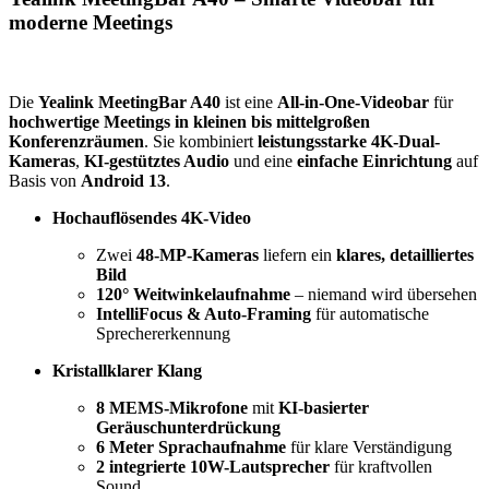
moderne Meetings
Die
Yealink MeetingBar A40
ist eine
All-in-One-Videobar
für
hochwertige Meetings in kleinen bis mittelgroßen
Konferenzräumen
. Sie kombiniert
leistungsstarke 4K-Dual-
Kameras
,
KI-gestütztes Audio
und eine
einfache Einrichtung
auf
Basis von
Android 13
.
Hochauflösendes 4K-Video
Zwei
48-MP-Kameras
liefern ein
klares, detailliertes
Bild
120° Weitwinkelaufnahme
– niemand wird übersehen
IntelliFocus & Auto-Framing
für automatische
Sprechererkennung
Kristallklarer Klang
8 MEMS-Mikrofone
mit
KI-basierter
Geräuschunterdrückung
6 Meter Sprachaufnahme
für klare Verständigung
2 integrierte 10W-Lautsprecher
für kraftvollen
Sound