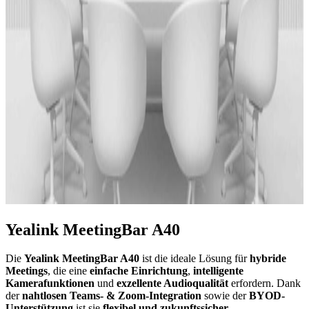
Yealink MeetingBar A40
Die
Yealink MeetingBar A40
ist die ideale Lösung für
hybride
Meetings
, die eine
einfache Einrichtung
,
intelligente
Kamerafunktionen
und
exzellente Audioqualität
erfordern. Dank
der
nahtlosen Teams- & Zoom-Integration
sowie der
BYOD-
Unterstützung
ist sie
flexibel und zukunftssicher
.