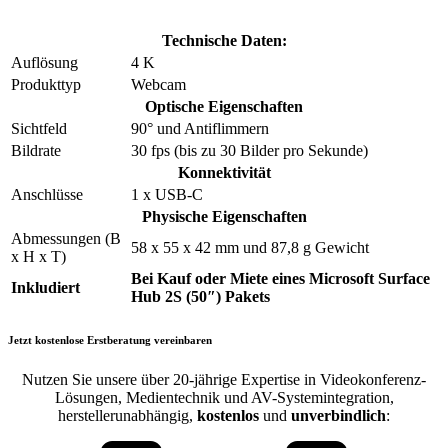
Technische Daten:
Auflösung
4 K
Produkttyp
Webcam
Optische Eigenschaften
Sichtfeld
90° und Antiflimmern
Bildrate
30 fps (bis zu 30 Bilder pro Sekunde)
Konnektivität
Anschlüsse
1 x USB-C
Physische Eigenschaften
Abmessungen (B
58 x 55 x 42 mm und 87,8 g Gewicht
x H x T)
Bei Kauf oder Miete eines Microsoft Surface
Inkludiert
Hub 2S (50″) Pakets
Jetzt kostenlose Erstberatung vereinbaren
Nutzen Sie unsere über 20-jährige Expertise in Videokonferenz-
Lösungen, Medientechnik und AV-Systemintegration,
herstellerunabhängig,
kostenlos
und
unverbindlich
: