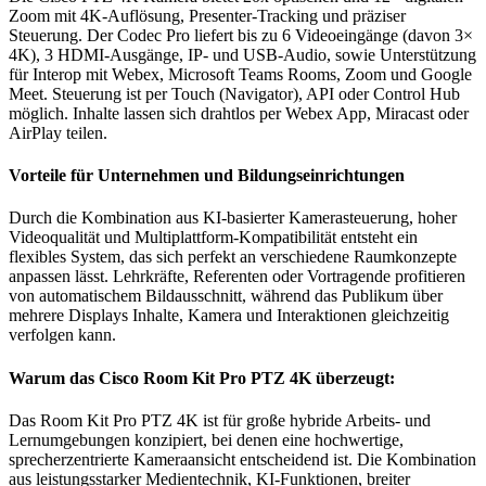
Zoom mit 4K-Auflösung, Presenter-Tracking und präziser
Steuerung. Der Codec Pro liefert bis zu 6 Videoeingänge (davon 3×
4K), 3 HDMI-Ausgänge, IP- und USB-Audio, sowie Unterstützung
für Interop mit Webex, Microsoft Teams Rooms, Zoom und Google
Meet. Steuerung ist per Touch (Navigator), API oder Control Hub
möglich. Inhalte lassen sich drahtlos per Webex App, Miracast oder
AirPlay teilen.
Vorteile für Unternehmen und Bildungseinrichtungen
Durch die Kombination aus KI-basierter Kamerasteuerung, hoher
Videoqualität und Multiplattform-Kompatibilität entsteht ein
flexibles System, das sich perfekt an verschiedene Raumkonzepte
anpassen lässt. Lehrkräfte, Referenten oder Vortragende profitieren
von automatischem Bildausschnitt, während das Publikum über
mehrere Displays Inhalte, Kamera und Interaktionen gleichzeitig
verfolgen kann.
Warum das Cisco Room Kit Pro PTZ 4K überzeugt:
Das Room Kit Pro PTZ 4K ist für große hybride Arbeits- und
Lernumgebungen konzipiert, bei denen eine hochwertige,
sprecherzentrierte Kameraansicht entscheidend ist. Die Kombination
aus leistungsstarker Medientechnik, KI-Funktionen, breiter