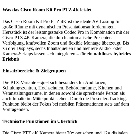
Was das Cisco Room Kit Pro PTZ 4K leistet
Das Cisco Room Kit Pro PTZ 4K ist die ideale AV-Lösung für
große Räume mit dynamischen Präsentationsanforderungen.
Herzstück ist der leistungsstarke Codec Pro in Kombination mit der
Cisco PTZ 4K Kamera, die durch automatische Presenter-
Verfolgung, kraftvollen Zoom und flexible Montage überzeugt. Bis
zu drei Displays, sechs Inhaltsquellen und mehrere Audio- oder
Kamera-Set-ups lassen sich integrieren – für ein
nahtloses hybrides
Erlebni
s.
Einsatzbereiche & Zielgruppen
Die PTZ-Variante eignet sich besonders für Auditorien,
Schulungszentren, Hochschulen, Behördenräume, Kirchen und
Veranstaltungsräume, in denen sowohl die sprechende Person als
auch Inhalte im Mittelpunkt stehen. Durch die Presenter-Tracking-
Funktion bleibt der Fokus bei mobilen Präsentationen stets auf dem
Vortragenden.
Technische Funktionen im Überblick
Die Cisco PTZ 4K Kamera bietet 20x optischen und 12× digitalen