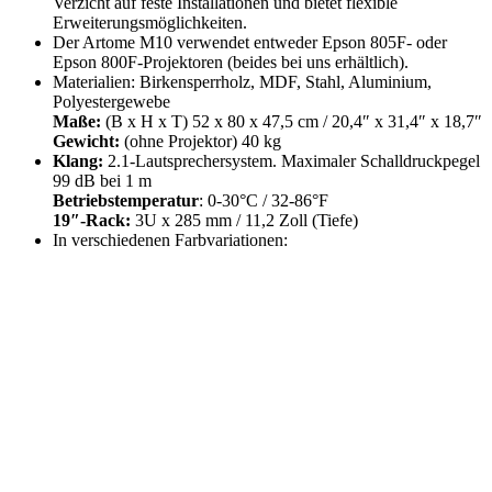
Verzicht auf feste Installationen und bietet flexible
Erweiterungsmöglichkeiten.
Der Artome M10 verwendet entweder Epson 805F- oder
Epson 800F-Projektoren (beides bei uns erhältlich).
Materialien: Birkensperrholz, MDF, Stahl, Aluminium,
Polyestergewebe
Maße:
(B x H x T) 52 x 80 x 47,5 cm / 20,4″ x 31,4″ x 18,7″
Gewicht:
(ohne Projektor) 40 kg
Klang:
2.1-Lautsprechersystem. Maximaler Schalldruckpegel
99 dB bei 1 m
Betriebstemperatur
: 0-30°C / 32-86°F
19″-Rack:
3U x 285 mm / 11,2 Zoll (Tiefe)
In verschiedenen Farbvariationen: